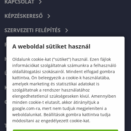
KAPCSOLAT
KÉPZÉSKERESŐ
SZERVEZETI FELÉPÍTÉS
FELVÉTELIZŐKNEK
A weboldal sütiket használ
HALLGATÓKNAK
Oldalunk cookie-kat ("sütiket") használ. Ezen fájlok
információkat szolgáltatnak számunkra a felhasználó
oldallátogatási szokásairól. Mindent elfogad gombra
ÜZLETI PARTNEREKNEK
kattintva, Ön beleegyezik a cookie-k használatába,
amelyek marketing és statisztikai adatokat is
KARRIER
szolgáltatnak a rendszer használatához
elengedhetetlenül szükségeseken kívül. Amennyiben
GREEN UNIVERSITY
minden cookie-t elutasít, akkor átirányítjuk a
google.com-ra, mert nem tudjuk megjeleníteni a
weboldalunkat. Beállítások gombra kattintva tudja
módosítani az engedélyezett cookie-kat.
TELEFONKÖNYV