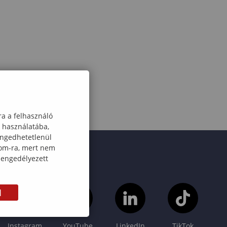
ra a felhasználó
k használatába,
engedhetetlenül
com-ra, mert nem
 engedélyezett
M
Instagram
YouTube
LinkedIn
TikTok