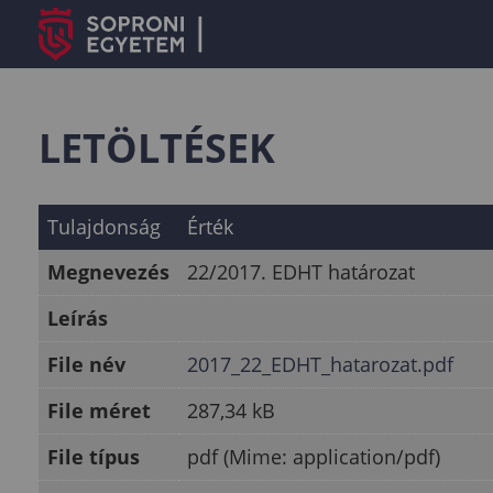
LETÖLTÉSEK
Tulajdonság
Érték
Megnevezés
22/2017. EDHT határozat
Leírás
File név
2017_22_EDHT_hatarozat.pdf
File méret
287,34 kB
File típus
pdf (Mime: application/pdf)