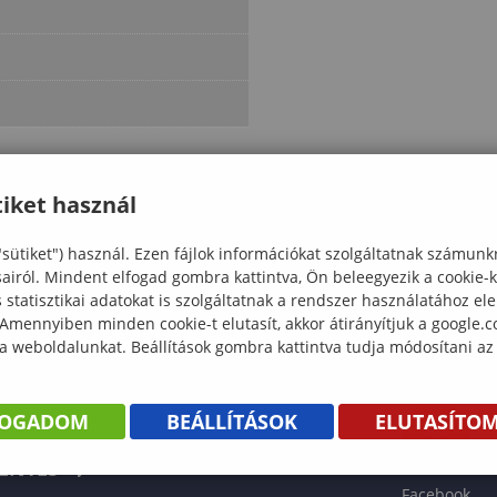
iket használ
"sütiket") használ. Ezen fájlok információkat szolgáltatnak számunk
sairól. Mindent elfogad gombra kattintva, Ön beleegyezik a cookie-
statisztikai adatokat is szolgáltatnak a rendszer használatához el
 Amennyiben minden cookie-t elutasít, akkor átirányítjuk a google.
 a weboldalunkat. Beállítások gombra kattintva tudja módosítani az
KÖNYV
FOGADOM
BEÁLLÍTÁSOK
ELUTASÍTO
ENTÉS
Facebook