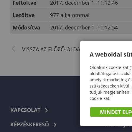
Feltöltve
2017. december 1. 11:12:46
Letöltve
977 alkalommal
Módosítva
2017. december 1. 11:12:54
A weboldal süt
Oldalunk cookie-kat (
oldallátogatási szoká
amelyek marketing és 
szükségeseken kívül.
tudjuk megjeleníteni
cookie-kat.
KAPCSOLAT
TELEFON
MINDET EL
KÉPZÉSKERESŐ
HIBABEJEL