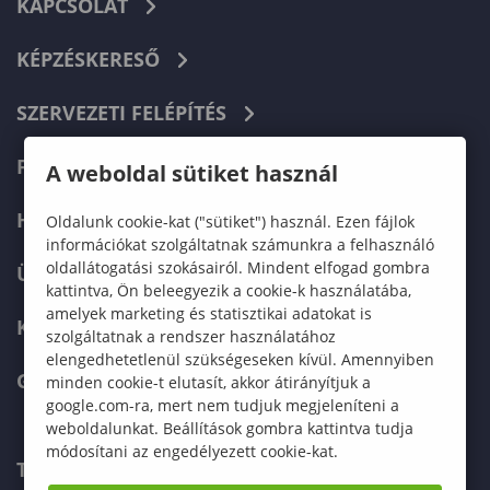
KAPCSOLAT
KÉPZÉSKERESŐ
SZERVEZETI FELÉPÍTÉS
FELVÉTELIZŐKNEK
A weboldal sütiket használ
HALLGATÓKNAK
Oldalunk cookie-kat ("sütiket") használ. Ezen fájlok
információkat szolgáltatnak számunkra a felhasználó
oldallátogatási szokásairól. Mindent elfogad gombra
ÜZLETI PARTNEREKNEK
kattintva, Ön beleegyezik a cookie-k használatába,
amelyek marketing és statisztikai adatokat is
KARRIER
szolgáltatnak a rendszer használatához
elengedhetetlenül szükségeseken kívül. Amennyiben
GREEN UNIVERSITY
minden cookie-t elutasít, akkor átirányítjuk a
google.com-ra, mert nem tudjuk megjeleníteni a
weboldalunkat. Beállítások gombra kattintva tudja
módosítani az engedélyezett cookie-kat.
TELEFONKÖNYV