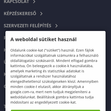
KAPCSOLAT
KÉPZÉSKERESŐ
SZERVEZETI FELÉPÍTÉS
FELVÉTELIZŐKNEK
A weboldal sütiket használ
HALLGATÓKNAK
Oldalunk cookie-kat ("sütiket") használ. Ezen fájlok
információkat szolgáltatnak számunkra a felhasználó
oldallátogatási szokásairól. Mindent elfogad gombra
ÜZLETI PARTNEREKNEK
kattintva, Ön beleegyezik a cookie-k használatába,
amelyek marketing és statisztikai adatokat is
KARRIER
szolgáltatnak a rendszer használatához
elengedhetetlenül szükségeseken kívül. Amennyiben
GREEN UNIVERSITY
minden cookie-t elutasít, akkor átirányítjuk a
google.com-ra, mert nem tudjuk megjeleníteni a
weboldalunkat. Beállítások gombra kattintva tudja
módosítani az engedélyezett cookie-kat.
TELEFONKÖNYV