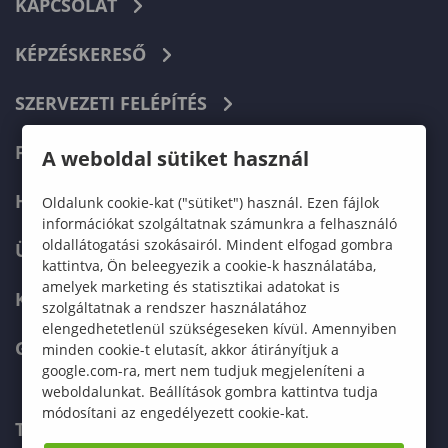
KAPCSOLAT
KÉPZÉSKERESŐ
SZERVEZETI FELÉPÍTÉS
FELVÉTELIZŐKNEK
A weboldal sütiket használ
HALLGATÓKNAK
Oldalunk cookie-kat ("sütiket") használ. Ezen fájlok
információkat szolgáltatnak számunkra a felhasználó
oldallátogatási szokásairól. Mindent elfogad gombra
ÜZLETI PARTNEREKNEK
kattintva, Ön beleegyezik a cookie-k használatába,
amelyek marketing és statisztikai adatokat is
KARRIER
szolgáltatnak a rendszer használatához
elengedhetetlenül szükségeseken kívül. Amennyiben
GREEN UNIVERSITY
minden cookie-t elutasít, akkor átirányítjuk a
google.com-ra, mert nem tudjuk megjeleníteni a
weboldalunkat. Beállítások gombra kattintva tudja
módosítani az engedélyezett cookie-kat.
TELEFONKÖNYV