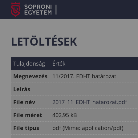
LETÖLTÉSEK
Tulajdonság
Érték
Megnevezés
11/2017. EDHT határozat
Leírás
File név
2017_11_EDHT_hatarozat.pdf
File méret
402,95 kB
File típus
pdf (Mime: application/pdf)