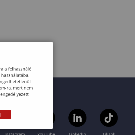
ra a felhasználó
k használatába,
engedhetetlenül
com-ra, mert nem
 engedélyezett
M
Instagram
YouTube
LinkedIn
TikTok