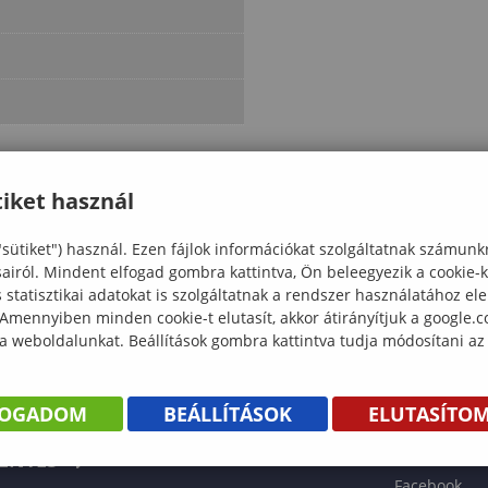
iket használ
"sütiket") használ. Ezen fájlok információkat szolgáltatnak számunk
sairól. Mindent elfogad gombra kattintva, Ön beleegyezik a cookie-
statisztikai adatokat is szolgáltatnak a rendszer használatához el
 Amennyiben minden cookie-t elutasít, akkor átirányítjuk a google.
 a weboldalunkat. Beállítások gombra kattintva tudja módosítani az
KÖNYV
FOGADOM
BEÁLLÍTÁSOK
ELUTASÍTO
ENTÉS
Facebook