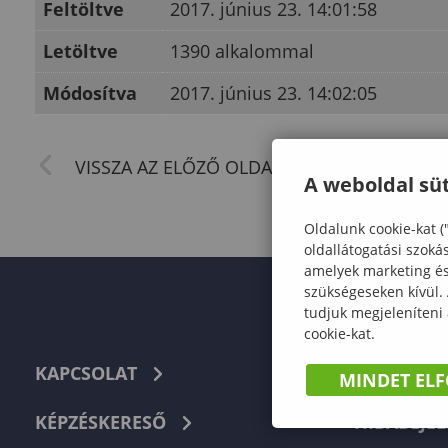
Feltöltve
2017. június 23. 14:01:58
Letöltve
1390 alkalommal
Módosítva
2017. június 23. 14:02:05
A weboldal süt
Oldalunk cookie-kat (
oldallátogatási szoká
amelyek marketing és 
szükségeseken kívül.
tudjuk megjeleníteni
cookie-kat.
KAPCSOLAT
TELEFON
MINDET EL
KÉPZÉSKERESŐ
HIBABEJEL