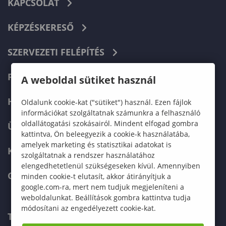
KAPCSOLAT
KÉPZÉSKERESŐ
SZERVEZETI FELÉPÍTÉS
FELVÉTELIZŐKNEK
A weboldal sütiket használ
HALLGATÓKNAK
Oldalunk cookie-kat ("sütiket") használ. Ezen fájlok
információkat szolgáltatnak számunkra a felhasználó
oldallátogatási szokásairól. Mindent elfogad gombra
ÜZLETI PARTNEREKNEK
kattintva, Ön beleegyezik a cookie-k használatába,
amelyek marketing és statisztikai adatokat is
KARRIER
szolgáltatnak a rendszer használatához
elengedhetetlenül szükségeseken kívül. Amennyiben
GREEN UNIVERSITY
minden cookie-t elutasít, akkor átirányítjuk a
google.com-ra, mert nem tudjuk megjeleníteni a
weboldalunkat. Beállítások gombra kattintva tudja
módosítani az engedélyezett cookie-kat.
TELEFONKÖNYV