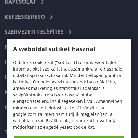
KAPCSOLAT
KÉPZÉSKERESŐ
SZERVEZETI FELÉPÍTÉS
FELVÉTELIZŐKNEK
A weboldal sütiket használ
HALLGATÓKNAK
Oldalunk cookie-kat ("sütiket") használ. Ezen fájlok
információkat szolgáltatnak számunkra a felhasználó
oldallátogatási szokásairól. Mindent elfogad gombra
ÜZLETI PARTNEREKNEK
kattintva, Ön beleegyezik a cookie-k használatába,
amelyek marketing és statisztikai adatokat is
KARRIER
szolgáltatnak a rendszer használatához
elengedhetetlenül szükségeseken kívül. Amennyiben
GREEN UNIVERSITY
minden cookie-t elutasít, akkor átirányítjuk a
google.com-ra, mert nem tudjuk megjeleníteni a
weboldalunkat. Beállítások gombra kattintva tudja
módosítani az engedélyezett cookie-kat.
TELEFONKÖNYV