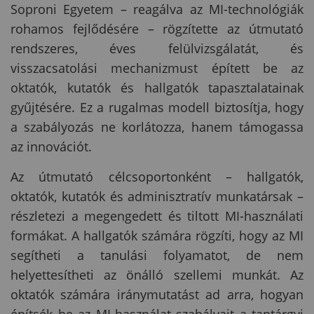
Soproni Egyetem – reagálva az MI-technológiák
rohamos fejlődésére – rögzítette az útmutató
rendszeres, éves felülvizsgálatát, és
visszacsatolási mechanizmust épített be az
oktatók, kutatók és hallgatók tapasztalatainak
gyűjtésére. Ez a rugalmas modell biztosítja, hogy
a szabályozás ne korlátozza, hanem támogassa
az innovációt.
Az útmutató célcsoportonként – hallgatók,
oktatók, kutatók és adminisztratív munkatársak –
részletezi a megengedett és tiltott MI-használati
formákat. A hallgatók számára rögzíti, hogy az MI
segítheti a tanulási folyamatot, de nem
helyettesítheti az önálló szellemi munkát. Az
oktatók számára iránymutatást ad arra, hogyan
építsék be az MI-használat szabályait a tantárgyi