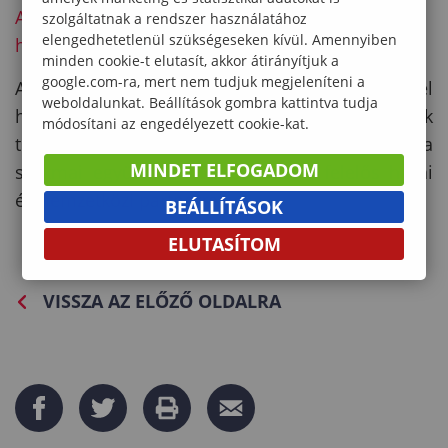
A-Soproni-Egyetem-mesterseges-intelligencia-
szolgáltatnak a rendszer használatához
elengedhetetlenül szükségeseken kívül. Amennyiben
hasznalatara-vonatkozo-utmutato
minden cookie-t elutasít, akkor átirányítjuk a
google.com-ra, mert nem tudjuk megjeleníteni a
A Soproni Egyetem bízik abban, hogy a döntéssel
weboldalunkat. Beállítások gombra kattintva tudja
hozzájárul a hazai felsőoktatási MI-diskurzusának
módosítani az engedélyezett cookie-kat.
tudományos megalapozásához, és nyitott a
MINDET ELFOGADOM
szakmai együttműködésre minden felelős hazai
és nemzetközi partnerrel.
BEÁLLÍTÁSOK
ELUTASÍTOM
VISSZA AZ ELŐZŐ OLDALRA