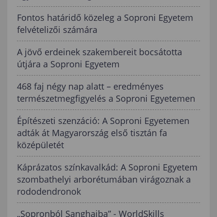
Fontos határidő közeleg a Soproni Egyetem
felvételizői számára
A jövő erdeinek szakembereit bocsátotta
útjára a Soproni Egyetem
468 faj négy nap alatt – eredményes
természetmegfigyelés a Soproni Egyetemen
Építészeti szenzáció: A Soproni Egyetemen
adták át Magyarország első tisztán fa
középületét
Káprázatos színkavalkád: A Soproni Egyetem
szombathelyi arborétumában virágoznak a
rododendronok
„Sopronból Sanghaiba” - WorldSkills