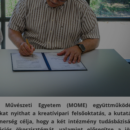
 Művészeti Egyetem (MOME) együttműködé
at nyithat a kreatívipari felsőoktatás, a kutat
tnerség célja, hogy a két intézmény tudásbázis
ációs ökoszisztémát, valamint elősegítse a j