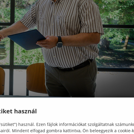
iket használ
elsőoktatásának egyik legfontosabb feladata, hog
"sütiket") használ. Ezen fájlok információkat szolgáltatnak számunk
 összekapcsolásával válaszokat adjon a gyorsan vált
sairól. Mindent elfogad gombra kattintva, Ön beleegyezik a cookie-