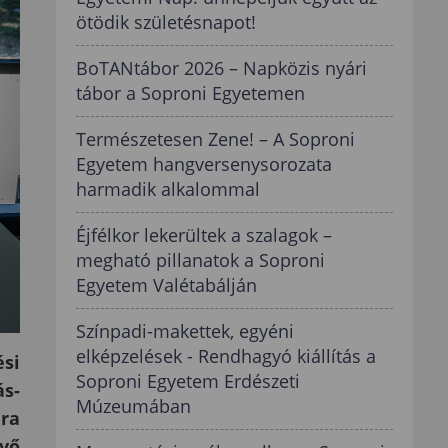
ötödik születésnapot!
BoTANtábor 2026 – Napközis nyári
tábor a Soproni Egyetemen
Természetesen Zene! – A Soproni
Egyetem hangversenysorozata
harmadik alkalommal
Éjfélkor lekerültek a szalagok –
megható pillanatok a Soproni
Egyetem Valétabálján
Színpadi-makettek, egyéni
elképzelések - Rendhagyó kiállítás a
si
Soproni Egyetem Erdészeti
ás-
Múzeumában
ára
övő