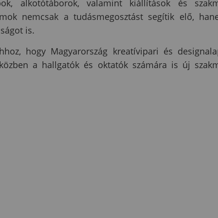
k, alkotótáborok, valamint kiállítások és szak
amok nemcsak a tudásmegosztást segítik elő, ha
ságot is.
hoz, hogy Magyarország kreatívipari és designal
iközben a hallgatók és oktatók számára is új szak