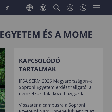
 EGYETEM ÉS A MOME
KAPCSOLÓDÓ
TARTALMAK
IFSA SERM 2026 Magyarországon–a
Soproni Egyetem erdészhallgatói a
nemzetközi találkozó házigazdái
Visszatér a campusra a Soproni
Egyetemi Nap: ünnepeljük együtt az