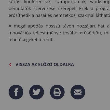
közös konferenciák, szimpóziumok, workshopo
bemutatók szervezése szerepel. Ezek a progr
erősíthetik a hazai és nemzetközi szakmai látható
A megállapodás hosszú távon hozzájárulhat ah
innovációs teljesítménye tovább erősödjön, m
lehetőségeket teremt.
VISSZA AZ ELŐZŐ OLDALRA