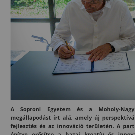
A Soproni Egyetem és a Moholy-Nagy
megállapodást írt alá, amely új perspektívák
fejlesztés és az innováció területén. A par
építve erősítse a hazai kreatív és innov