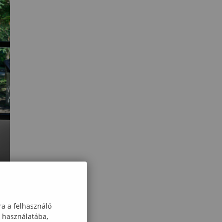
y a
ra a felhasználó
ozó
k használatába,