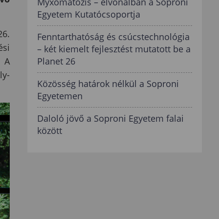
Myxomatózis – élvonalban a Soproni
Egyetem Kutatócsoportja
26.
Fenntarthatóság és csúcstechnológia
ési
– két kiemelt fejlesztést mutatott be a
Planet 26
 A
ly-
Közösség határok nélkül a Soproni
Egyetemen
Daloló jövő a Soproni Egyetem falai
között