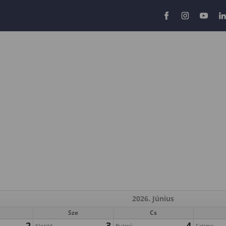
2026. Június
Sze
Cs
2
3
4
Klotild
Bulcsú
Fatime