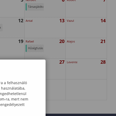
Társasjátékok
éjszakája a
12
13
14
Pakli
Antal
Vazul
Egyesülettel
a
-Ligneum
szervezésében
19
20
21
Rafael
Alajos
Hűségfutás
- SMAFC
26
27
28
László
Levente
ra a felhasználó
k használatába,
engedhetetlenül
com-ra, mert nem
 engedélyezett