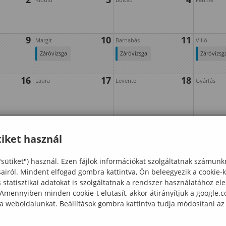
9
10
11
Margit
Barnabás
Villő
Záróvizsga
Záróvizsga
Záróvizsg
időszak
időszak
időszak
16
17
18
(védéssel
(védéssel
(védéssel
Laura
Levente
Gyárfás
együtt)
együtt)
együtt)
23
24
25
Iván
Vilmos
János
Tanévzáró
iket használ
(diplomaátadó)
30
ünnepség
"sütiket") használ. Ezen fájlok információkat szolgáltatnak számunk
sairól. Mindent elfogad gombra kattintva, Ön beleegyezik a cookie-
statisztikai adatokat is szolgáltatnak a rendszer használatához el
 Amennyiben minden cookie-t elutasít, akkor átirányítjuk a google.
 a weboldalunkat. Beállítások gombra kattintva tudja módosítani az