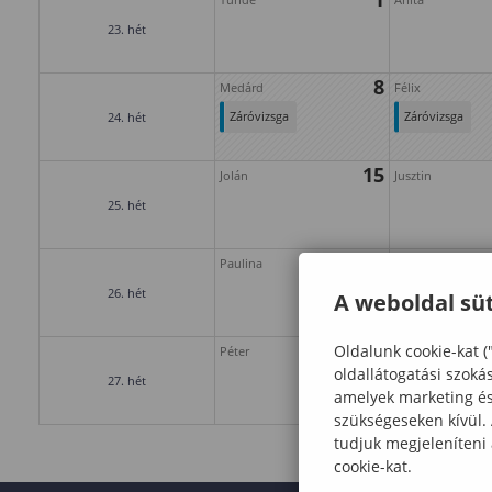
23. hét
8
Medárd
Félix
Záróvizsga
Záróvizsga
24. hét
időszak
időszak
15
(védéssel
(védéssel
Jolán
Jusztin
együtt)
együtt)
25. hét
22
Paulina
Zoltán
26. hét
A weboldal süt
29
Oldalunk cookie-kat (
Péter
Pál
oldallátogatási szoká
27. hét
amelyek marketing és 
szükségeseken kívül.
tudjuk megjeleníteni
cookie-kat.