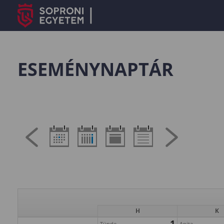
ESEMÉNYNAPTÁR
H
K
1
Tünde
Anita