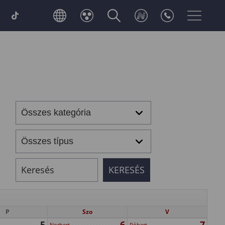
P
Szo
V
5
6
7
Norbert
Róbert